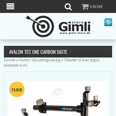
0,00
DKK
AVALON TEC ONE CARBON SIGTE
Forside
»
Outlet/ Oprydningsudsalg
»
Tilbehør til buer (sigte,
pilehylde m.m)