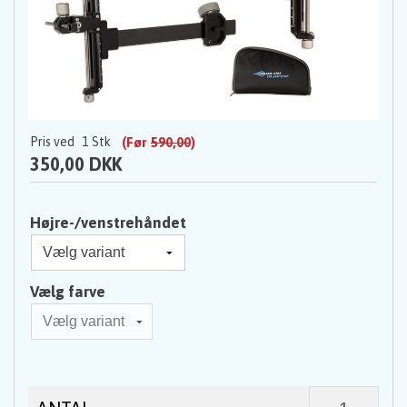
Pris ved
1
Stk
(Før
590,00
)
350,00 DKK
Højre-/venstrehåndet
Vælg farve