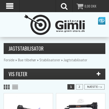
0,00
DKK
JAGTSTABILISATOR
Forside
»
Bue tilbehør
»
Stabilisatorer
»
Jagtstabilisator
1
2
NÆSTE-->