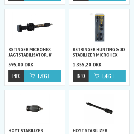
BSTINGER MICROHEX
BSTRINGER HUNTING & 3D
JAGTSTABILISATOR, 8"
STABILIZER MICROHEX
COUNTER SLIDE DOVETAIL
595,00
DKK
1.355,20
DKK
12” MATT BLACK
HOYT STABILIZER
HOYT STABILIZER