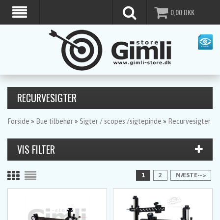
0,00
DKK
RECURVESIGTER
Forside
»
Bue tilbehør
»
Sigter / scopes /sigtepinde
»
Recurvesigter
1
2
NÆSTE-->