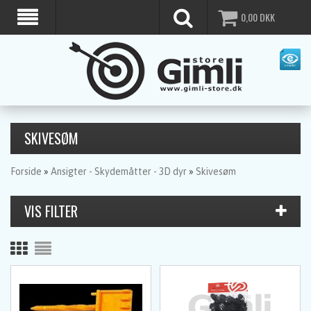
0,00
DKK
SKIVESØM
Forside
»
Ansigter - Skydemåtter - 3D dyr
»
Skivesøm