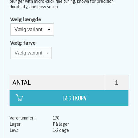
plunger with micro-click fine tuning, known for precision,
durability, and easy setup
Vælg længde
Vælg farve
ANTAL
170
På lager
1-2 dage