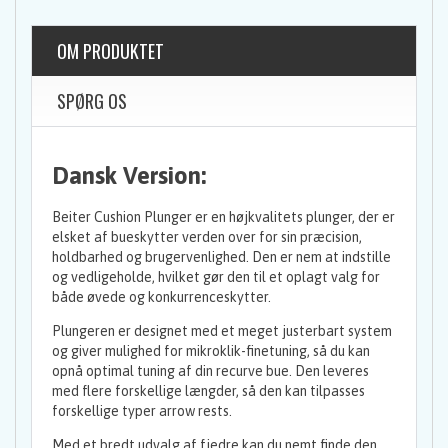
OM PRODUKTET
SPØRG OS
Dansk Version:
Beiter Cushion Plunger er en højkvalitets plunger, der er
elsket af bueskytter verden over for sin præcision,
holdbarhed og brugervenlighed. Den er nem at indstille
og vedligeholde, hvilket gør den til et oplagt valg for
både øvede og konkurrenceskytter.
Plungeren er designet med et meget justerbart system
og giver mulighed for mikroklik-finetuning, så du kan
opnå optimal tuning af din recurve bue. Den leveres
med flere forskellige længder, så den kan tilpasses
forskellige typer arrow rests.
Med et bredt udvalg af fjedre kan du nemt finde den