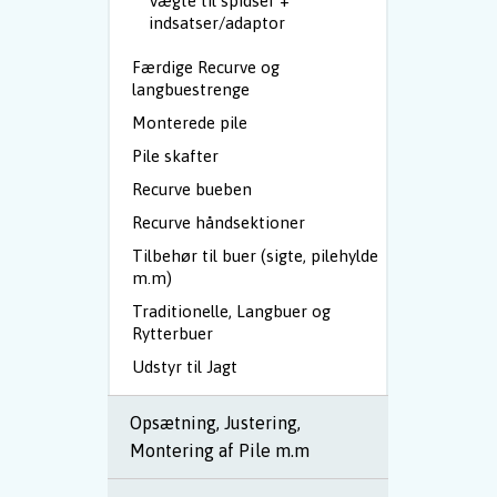
Vægte til spidser +
indsatser/adaptor
Færdige Recurve og
langbuestrenge
Monterede pile
Pile skafter
Recurve bueben
Recurve håndsektioner
Tilbehør til buer (sigte, pilehylde
m.m)
Traditionelle, Langbuer og
Rytterbuer
Udstyr til Jagt
Opsætning, Justering,
Montering af Pile m.m