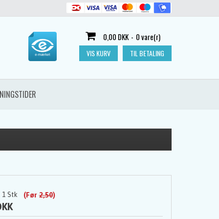
0,00 DKK
-
0 vare(r)
VIS KURV
TIL BETALING
NINGSTIDER
1
Stk
(Før
2,50
)
DKK