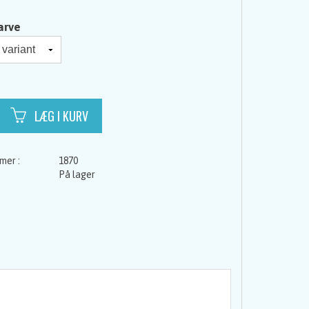
arve
1870
På lager