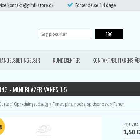
ice kontakt@gimli-store.dk
Forsendelse 1-4 dage
SØG
HANDELSBETINGELSER
KUNDECENTER
KONTAKT/BUTIKKENS ÅB
NG - MINI BLAZER VANES 1.5
Outlet/ Oprydningsudsalg
»
Faner, pins, nocks, spidser osv.
»
Faner
Pris ved
1,50 