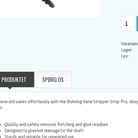
 PRODUKTET
SPØRG OS
ve old vanes effortlessly with the Bohning Vane Stripper Strip-Pro, des
t.
Quickly and safely removes fletching and glue residues
Designed to prevent damage to the shaft
Sturdy and reliable for repeated use