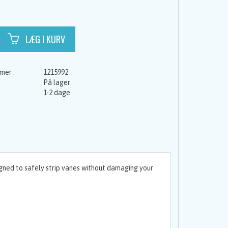
1215992
På lager
1-2 dage
igned to safely strip vanes without damaging your