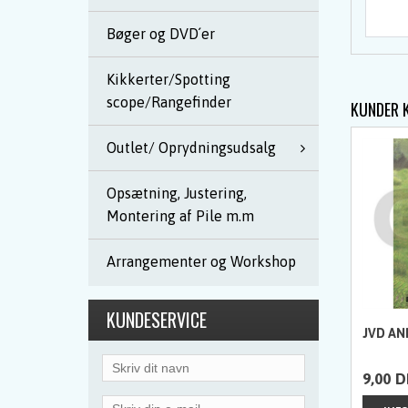
Bøger og DVD´er
Kikkerter/Spotting
scope/Rangefinder
KUNDER 
Outlet/ Oprydningsudsalg
Opsætning, Justering,
Montering af Pile m.m
Arrangementer og Workshop
KUNDESERVICE
JVD AN
9,00
D