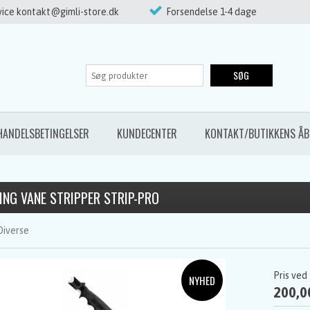
ice kontakt@gimli-store.dk
Forsendelse 1-4 dage
SØG
HANDELSBETINGELSER
KUNDECENTER
KONTAKT/BUTIKKENS ÅB
ING VANE STRIPPER STRIP-PRO
Diverse
Pris ved
200,0