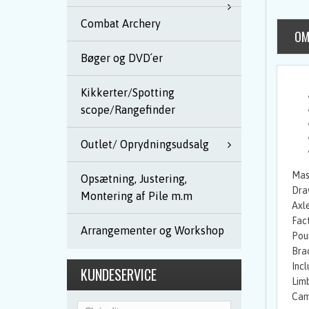
Combat Archery
OM
Bøger og DVD´er
Kikkerter/Spotting
scope/Rangefinder
Outlet/ Oprydningsudsalg
Mas
Opsætning, Justering,
Dra
Montering af Pile m.m
Axle
Fac
Arrangementer og Workshop
Pou
Bra
Inc
KUNDESERVICE
Lim
Cam