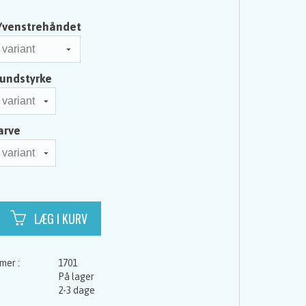
/venstrehåndet
undstyrke
arve
1701
På lager
2-3 dage