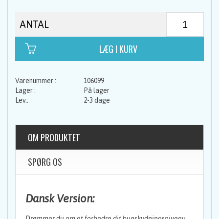
ANTAL
106099
På lager
2-3 dage
OM PRODUKTET
SPØRG OS
Dansk Version:
Drømmer du om at forbedre dit bueskydningsniveau