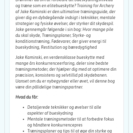
og træne som en elitebueskytte? Training for Archery
af Jake Kaminski er den ultimative træningsguide, der
giver dig en dybdegående indsigt i teknikker, mentale
strategier og fysiske øvelser, der styrker dit skydespil.
Jake gennemgår følgende i sin bog: Hvor mange pile
du skal skyde, Træningsplaner, Styrke- og
konditionstræning, Fødevarer, der giver energi til
bueskydning, Restitution og bæredygtighed
Jake Kaminski, en verdensklasse bueskytte med
mange års konkurrenceerfaring, deler sine bedste
træningsmetoder, der hjælper dig med at optimere din
præcision, konsistens og selvtillid på skydebanen.
Uanset om du er nybegynder eller øvet, vil denne bog
være din pålidelige træningspartner.
Hvad du får:
Detaljerede teknikker og øvelser til alle
aspekter af bueskydning
Mentale træningsmetoder til at forbedre fokus
og håndtere konkurrencepres
Træningsplaner og tips til at øge din styrke og