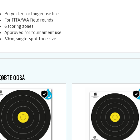
Polyester for longer use life
For FITA/WA Field rounds
6 scoring zones
Approved for tournament use
60cm, single-spot face size
KØBTE OGSÅ