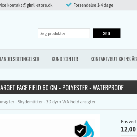
ice kontakt@gimli-store.dk
Forsendelse 1-4 dage
SØG
HANDELSBETINGELSER
KUNDECENTER
KONTAKT/BUTIKKENS ÅB
TARGET FACE FIELD 60 CM - POLYESTER - WATERPROOF
Ansigter - Skydemåtter - 3D dyr
»
WA Field ansigter
Pris ved
12,00