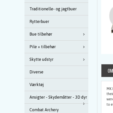
Traditionelle- og jagtbuer
Rytterbuer
Bue tilbehør
Pile + tilbehør
Skytte udstyr
OM
Diverse
Værktøj
MK K
thei
Ansigter - Skydemåtter - 3D dyr
were
to e
Combat Archery