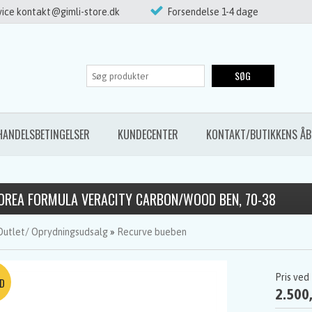
ice kontakt@gimli-store.dk
Forsendelse 1-4 dage
SØG
HANDELSBETINGELSER
KUNDECENTER
KONTAKT/BUTIKKENS ÅB
OREA FORMULA VERACITY CARBON/WOOD BEN, 70-38
Outlet/ Oprydningsudsalg
»
Recurve bueben
Pris ved
2.500