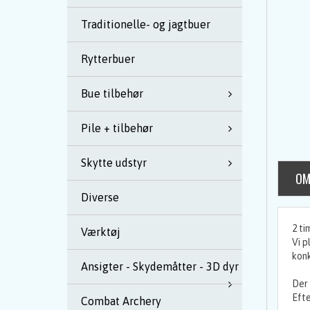
Traditionelle- og jagtbuer
Rytterbuer
Bue tilbehør
Pile + tilbehør
Skytte udstyr
OM
Diverse
2 ti
Værktøj
Vi p
konk
Ansigter - Skydemåtter - 3D dyr
Der 
Efte
Combat Archery