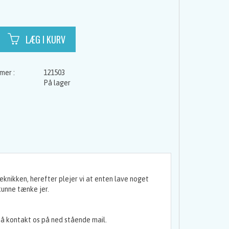
121503
På lager
.
teknikken, herefter plejer vi at enten lave noget
 kunne tænke jer.
 så kontakt os på ned stående mail.