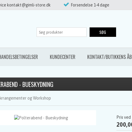
ice kontakt@gimli-store.dk
Forsendelse 1-4 dage
SØG
HANDELSBETINGELSER
KUNDECENTER
KONTAKT/BUTIKKENS ÅB
ERABEND - BUESKYDNING
Arrangementer og Workshop
Pris ved
200,0