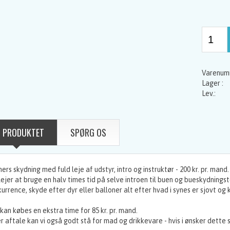
 PRODUKTET
SPØRG OS
mers skydning med fuld leje af udstyr, intro og instruktør - 200 kr. pr. mand
lejer at bruge en halv times tid på selve introen til buen og bueskydnings
urrence, skyde efter dyr eller balloner alt efter hvad i synes er sjovt og
kan købes en ekstra time for 85 kr. pr. mand.
r aftale kan vi også godt stå for mad og drikkevare - hvis i ønsker dette