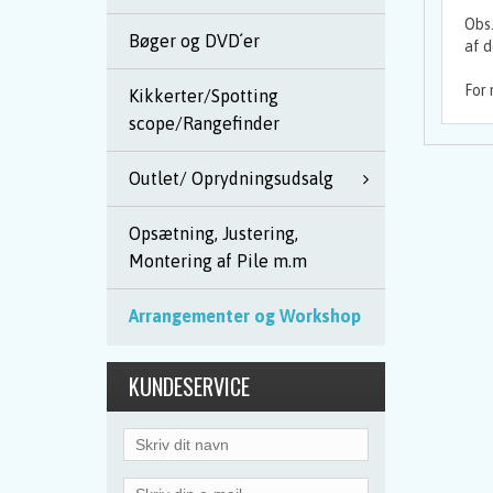
Obs.
Bøger og DVD´er
af d
For 
Kikkerter/Spotting
scope/Rangefinder
Outlet/ Oprydningsudsalg
Opsætning, Justering,
Montering af Pile m.m
Arrangementer og Workshop
KUNDESERVICE