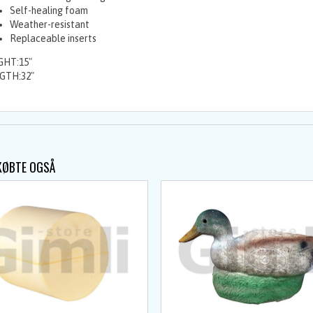
Self-healing foam
Weather-resistant
Replaceable inserts
GHT:15"
GTH:32"
KØBTE OGSÅ