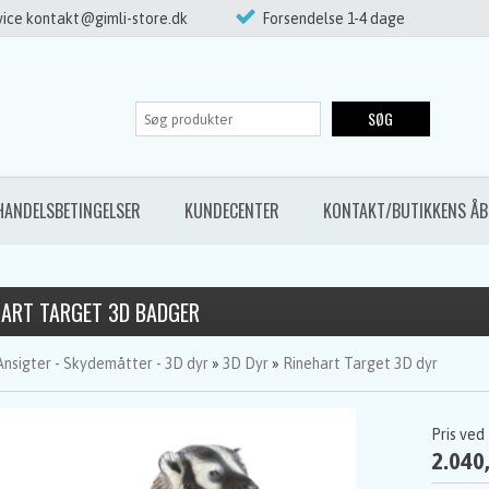
ice kontakt@gimli-store.dk
Forsendelse 1-4 dage
SØG
HANDELSBETINGELSER
KUNDECENTER
KONTAKT/BUTIKKENS ÅB
HART TARGET 3D BADGER
Ansigter - Skydemåtter - 3D dyr
»
3D Dyr
»
Rinehart Target 3D dyr
Pris ved
2.040