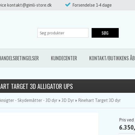
ice kontakt@gimli-store.dk
Forsendelse 1-4 dage
SØG
HANDELSBETINGELSER
KUNDECENTER
KONTAKT/BUTIKKENS ÅB
HART TARGET 3D ALLIGATOR UPS
Ansigter - Skydemåtter - 3D dyr
»
3D Dyr
»
Rinehart Target 3D dyr
Pris ved
6.350