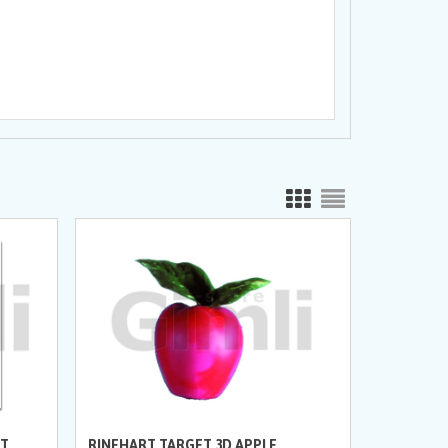
GT
RINEHART TARGET 3D APPLE