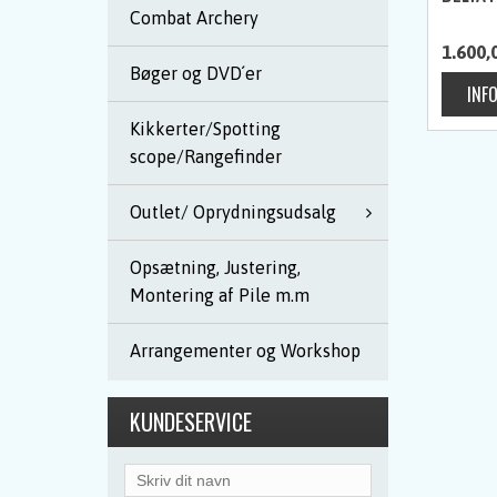
Combat Archery
1.600,
Bøger og DVD´er
Kikkerter/Spotting
scope/Rangefinder
Outlet/ Oprydningsudsalg
Opsætning, Justering,
Montering af Pile m.m
Arrangementer og Workshop
KUNDESERVICE