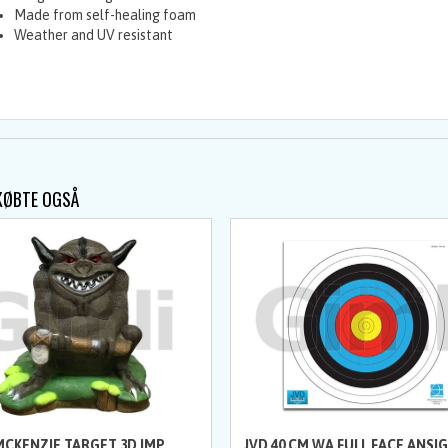
Made from self-healing foam
Weather and UV resistant
KØBTE OGSÅ
MCKENZIE TARGET 3D IMP
JVD 40 CM WA FULL FACE ANSI