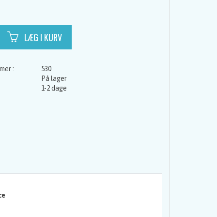
530
På lager
1-2 dage
ce