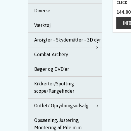
CLICK
Diverse
144,00
Værktøj
Ansigter - Skydemåtter - 3D dyr
Combat Archery
Bøger og DVD´er
Kikkerter/Spotting
scope/Rangefinder
Outlet/ Oprydningsudsalg
Opsætning, Justering,
Montering af Pile m.m