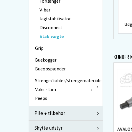
Forlænger
V-bar
Jagtstabilisator
Udg
Disconnect
Stab vægte
Grip
KUNDER 
Buekogger
Bueopspænder
Strenge/kabler/strengemateriale
Voks - Lim
Peeps
Pile + tilbehør
Skytte udstyr
AVALON