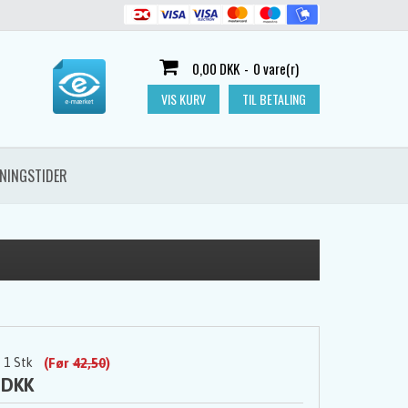
0,00 DKK
-
0 vare(r)
VIS KURV
TIL BETALING
NINGSTIDER
1
Stk
(Før
42,50
)
 DKK