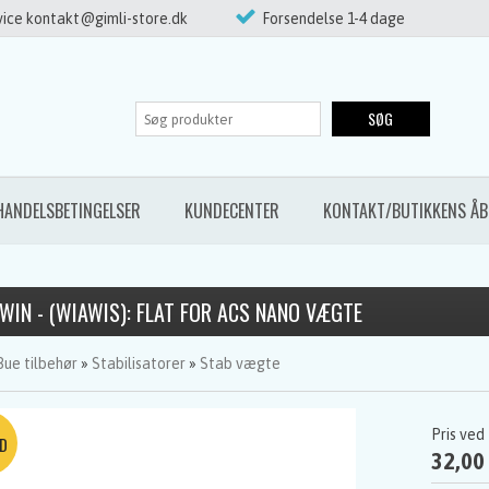
ice kontakt@gimli-store.dk
Forsendelse 1-4 dage
SØG
HANDELSBETINGELSER
KUNDECENTER
KONTAKT/BUTIKKENS ÅB
WIN - (WIAWIS): FLAT FOR ACS NANO VÆGTE
Bue tilbehør
»
Stabilisatorer
»
Stab vægte
Pris ved
32,00