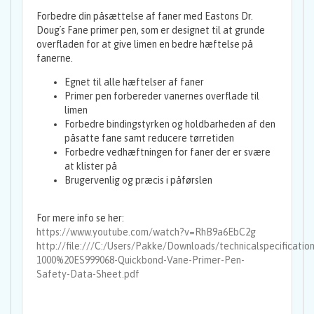
Forbedre din påsættelse af faner med Eastons Dr.
Doug´s Fane primer pen, som er designet til at grunde
overfladen for at give limen en bedre hæftelse på
fanerne.
Egnet til alle hæftelser af faner
Primer pen forbereder vanernes overflade til
limen
Forbedre bindingstyrken og holdbarheden af den
påsatte fane samt reducere tørretiden
Forbedre vedhæftningen for faner der er svære
at klister på
Brugervenlig og præcis i påførslen
For mere info se her:
https://www.youtube.com/watch?v=RhB9a6EbC2g
http://file:///C:/Users/Pakke/Downloads/technicalspecificati
1000%20ES999068-Quickbond-Vane-Primer-Pen-
Safety-Data-Sheet.pdf