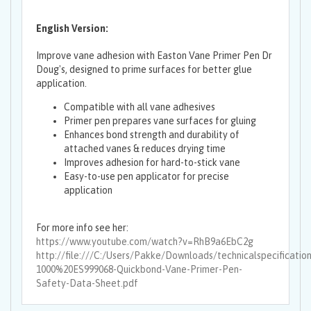
English Version:
Improve vane adhesion with Easton Vane Primer Pen Dr
Doug's, designed to prime surfaces for better glue
application.
Compatible with all vane adhesives
Primer pen prepares vane surfaces for gluing
Enhances bond strength and durability of
attached vanes & reduces drying time
Improves adhesion for hard-to-stick vane
Easy-to-use pen applicator for precise
application
For more info see her:
https://www.youtube.com/watch?v=RhB9a6EbC2g
http://file:///C:/Users/Pakke/Downloads/technicalspecificati
1000%20ES999068-Quickbond-Vane-Primer-Pen-
Safety-Data-Sheet.pdf