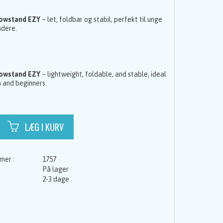
Bowstand EZY
– let, foldbar og stabil, perfekt til unge
dere.
Bowstand EZY
– lightweight, foldable, and stable, ideal
h and beginners.
1757
På lager
2-3 dage