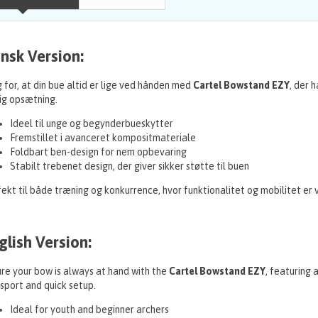
nsk Version:
 for, at din bue altid er lige ved hånden med
Cartel Bowstand EZY
, der 
ig opsætning.
Ideel til unge og begynderbueskytter
Fremstillet i avanceret kompositmateriale
Foldbart ben-design for nem opbevaring
Stabilt trebenet design, der giver sikker støtte til buen
ekt til både træning og konkurrence, hvor funktionalitet og mobilitet er v
glish Version:
re your bow is always at hand with the
Cartel Bowstand EZY
, featuring 
sport and quick setup.
Ideal for youth and beginner archers