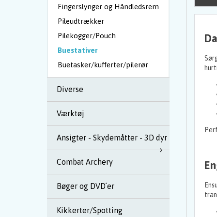
Fingerslynger og Håndledsrem
Pileudtrækker
Pilekogger/Pouch
Da
Buestativer
Sørg
Buetasker/kufferter/pilerør
hurt
Diverse
Værktøj
Perf
Ansigter - Skydemåtter - 3D dyr
Combat Archery
En
Ensu
Bøger og DVD´er
tran
Kikkerter/Spotting