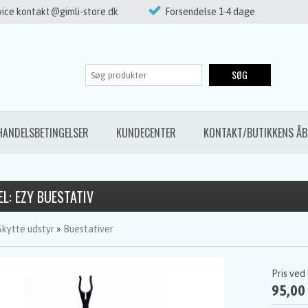
ice kontakt@gimli-store.dk
Forsendelse 1-4 dage
SØG
HANDELSBETINGELSER
KUNDECENTER
KONTAKT/BUTIKKENS ÅB
L: EZY BUESTATIV
Skytte udstyr
»
Buestativer
Pris ved
95,00