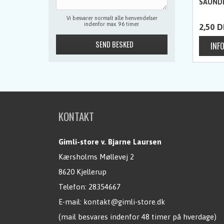
SAUND
Vi besvarer normalt alle henvendelser
indenfor max. 96 timer.
2,50
D
KONTAKT
Gimli-store v. Bjarne Laursen
Kærsholms Møllevej 2
8620 Kjellerup
Telefon:
28354667
E-mail:
kontakt@gimli-store.dk
(mail besvares indenfor 48 timer på hverdage)