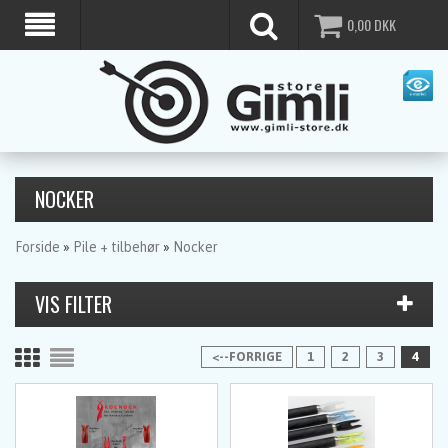
0,00
DKK
NOCKER
Forside
»
Pile + tilbehør
»
Nocker
<--FORRIGE
1
2
3
4