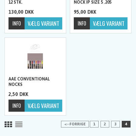
12 STK.
NOCK IP SIZE 5 .205
130,00
DKK
95,00
DKK
AAE CONVENTIONAL
NOCKS
2,50
DKK
<--FORRIGE
1
2
3
4