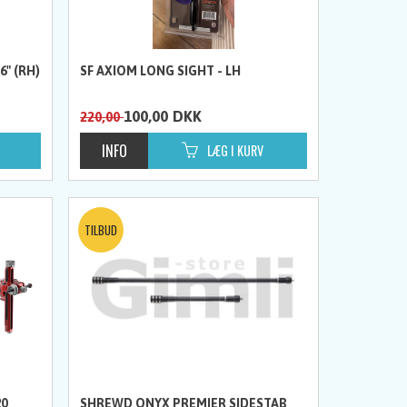
6" (RH)
SF AXIOM LONG SIGHT - LH
100,00
DKK
220,00
20
SHREWD ONYX PREMIER SIDESTAB