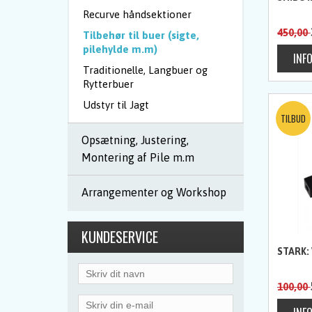
Recurve håndsektioner
450,00
Tilbehør til buer (sigte,
pilehylde m.m)
Traditionelle, Langbuer og
Rytterbuer
Udstyr til Jagt
Opsætning, Justering,
Montering af Pile m.m
Arrangementer og Workshop
KUNDESERVICE
STARK:
100,00