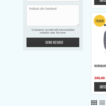
Vi besvarer normalt alle henvendelser
indenfor max. 96 timer.
WIN&WI
300,00