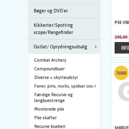
Bøger og DVD´er
PSE VI
Kikkerter/Spotting
scope/Rangefinder
200,00
Outlet/ Oprydningsudsalg
Combat Archery
Compoundbuer
Diverse + skytteudstyr
Faner, pins, nocks, spidser osv.
Færdige Recurve og
langbuestrenge
Monterede pile
Pile skafter
Recurve bueben
SHIBUY