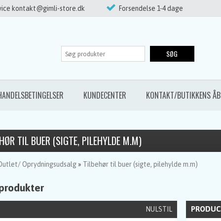
ice kontakt@gimli-store.dk
Forsendelse 1-4 dage
SØG
HANDELSBETINGELSER
KUNDECENTER
KONTAKT/BUTIKKENS ÅB
HØR TIL BUER (SIGTE, PILEHYLDE M.M)
Outlet/ Oprydningsudsalg
»
Tilbehør til buer (sigte, pilehylde m.m)
 produkter
PRODUC
NULSTIL