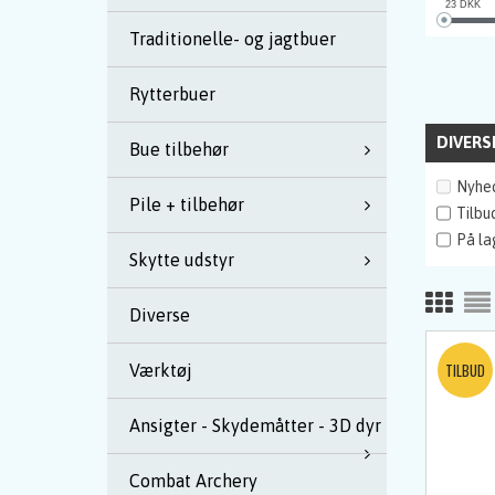
23
DKK
Traditionelle- og jagtbuer
Rytterbuer
DIVERS
Bue tilbehør
Nyhe
Pile + tilbehør
Tilbu
På la
Skytte udstyr
Diverse
Værktøj
Ansigter - Skydemåtter - 3D dyr
Combat Archery