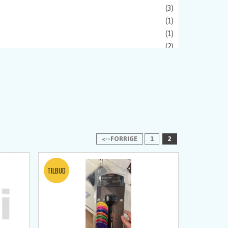
(3)
(1)
(1)
(2)
tcher
(1)
 Enterprises
(1)
n
(1)
ws
(1)
(1)
(2)
ien Flute
(1)
<--FORRIGE
1
2
hery
(1)
a
(2)
 Archery
(1)
Archery
(1)
WIN
(4)
s
(2)