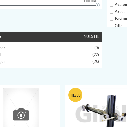
4,000
DKK
Avalon
Axcel
Easton
Gillo
Jim Fle
E
NULSTIL
Kipper
Krosse
der
(0)
Mathe
d
(22)
Neet
ger
(26)
PSE
Sebast
SF Arc
Shibuy
Shrewd
Stark 
WIN&
Winner