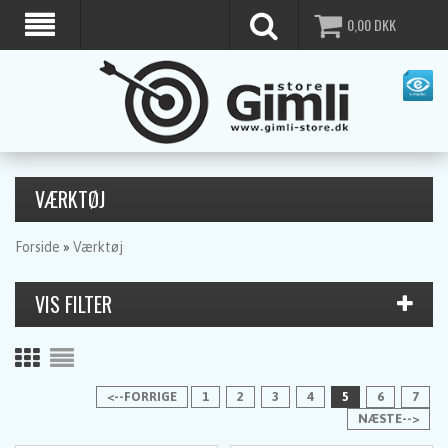
0,00
DKK
VÆRKTØJ
Forside
»
Værktøj
<--FORRIGE
1
2
3
4
5
6
7
NÆSTE-->